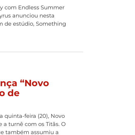
my com Endless Summer
Cyrus anunciou nesta
um de estúdio, Something
ança “Novo
o de
 quinta-feira (20), Novo
a turnê com os Titãs. O
 que também assumiu a