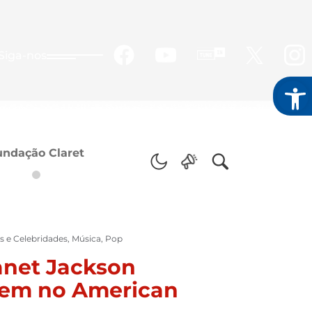
Siga-nos
Abrir
undação Claret
 e Celebridades
,
Música
,
Pop
anet Jackson
em no American