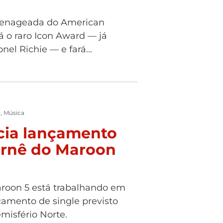
menageada do American
 o raro Icon Award — já
el Richie — e fará...
o
,
Música
cia lançamento
urnê do Maroon
roon 5 está trabalhando em
amento de single previsto
misfério Norte.