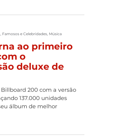
o
,
Famosos e Celebridades
,
Música
rna ao primeiro
 com o
são deluxe de
 Billboard 200 com a versão
ançando 137.000 unidades
seu álbum de melhor