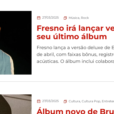
27/03/2025
Música
,
Rock
Fresno irá lançar v
seu último álbum
Fresno lança a versão deluxe de
de abril, com faixas bônus, regist
acústicas. O álbum inclui colabor
27/03/2025
Cultura
,
Cultura Pop
,
Entret
Álbum novo de Br