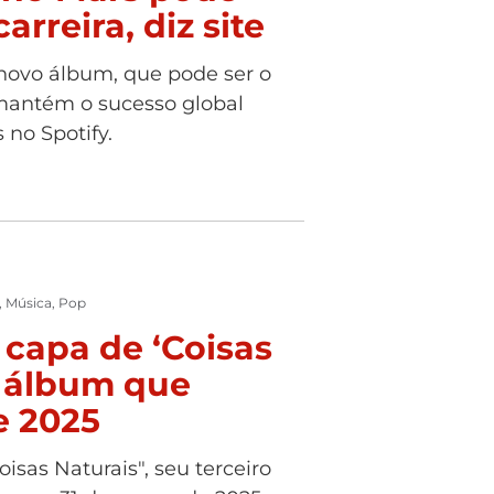
arreira, diz site
novo álbum, que pode ser o
 mantém o sucesso global
 no Spotify.
,
Música
,
Pop
 capa de ‘Coisas
o álbum que
e 2025
isas Naturais", seu terceiro