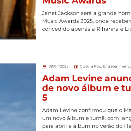
Music Awards
Janet Jackson será a grande ho
Music Awards 2025, onde receberá
concedido apenas a Rihanna e Lion
09/04/2025
Cultura Pop
,
Entreteniment
Adam Levine anun
de novo álbum e t
5
Adam Levine confirmou que o Ma
um novo álbum e turnê, com lanç
para abril e álbum no verão do He