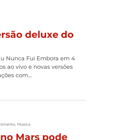
ersão deluxe do
 Eu Nunca Fui Embora em 4
ros ao vivo e novas versões
ações com...
enimento
,
Música
uno Mars pode