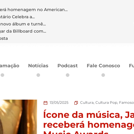
berá homenagem no American...
rio Celebra a...
ovo álbum e turnê...
ar da Billboard com...
osta
ramação
Notícias
Podcast
Fale Conosco
F
13/05/2025
Cultura
,
Cultura Pop
,
Famosos
Ícone da música, J
receberá homenag